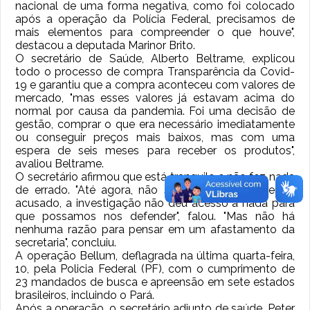
nacional de uma forma negativa, como foi colocado
após a operação da Polícia Federal, precisamos de
mais elementos para compreender o que houve",
destacou a deputada Marinor Brito.
O secretário de Saúde, Alberto Beltrame, explicou
todo o processo de compra Transparência da Covid-
19 e garantiu que a compra aconteceu com valores de
mercado, "mas esses valores já estavam acima do
normal por causa da pandemia. Foi uma decisão de
gestão, comprar o que era necessário imediatamente
ou conseguir preços mais baixos, mas com uma
espera de seis meses para receber os produtos",
avaliou Beltrame.
O secretário afirmou que está tranquilo e não fez nada
de errado. "Até agora, não sei do que estou sendo
acusado, a investigação não deu acesso a nada para
que possamos nos defender", falou. "Mas não há
nenhuma razão para pensar em um afastamento da
secretaria", concluiu.
A operação Bellum, deflagrada na última quarta-feira,
10, pela Policia Federal (PF), com o cumprimento de
23 mandados de busca e apreensão em sete estados
brasileiros, incluindo o Pará.
Após a operação, o secretário adjunto de saúde, Peter