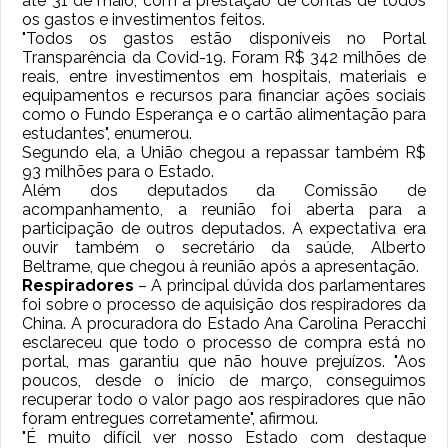
até 31 de maio, com a prestação de contas de todos
os gastos e investimentos feitos.
"Todos os gastos estão disponíveis no Portal
Transparência da Covid-19. Foram R$ 342 milhões de
reais, entre investimentos em hospitais, materiais e
equipamentos e recursos para financiar ações sociais
como o Fundo Esperança e o cartão alimentação para
estudantes", enumerou.
Segundo ela, a União chegou a repassar também R$
93 milhões para o Estado.
Além dos deputados da Comissão de
acompanhamento, a reunião foi aberta para a
participação de outros deputados. A expectativa era
ouvir também o secretário da saúde, Alberto
Beltrame, que chegou à reunião após a apresentação.
Respiradores
– A principal dúvida dos parlamentares
foi sobre o processo de aquisição dos respiradores da
China. A procuradora do Estado Ana Carolina Peracchi
esclareceu que todo o processo de compra está no
portal, mas garantiu que não houve prejuízos. "Aos
poucos, desde o início de março, conseguimos
recuperar todo o valor pago aos respiradores que não
foram entregues corretamente", afirmou.
"É muito difícil ver nosso Estado com destaque