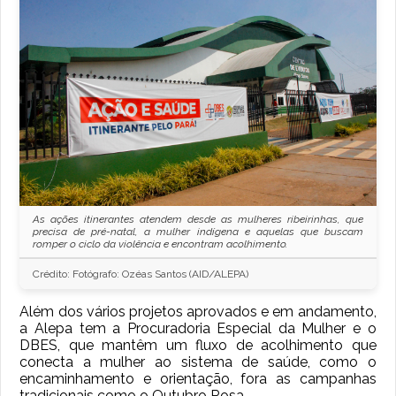
As ações itinerantes atendem desde as mulheres ribeirinhas, que
precisa de pré-natal, a mulher indígena e aquelas que buscam
romper o ciclo da violência e encontram acolhimento.
Crédito: Fotógrafo: Ozéas Santos (AID/ALEPA)
Além dos vários projetos aprovados e em andamento,
a Alepa tem a Procuradoria Especial da Mulher e o
DBES, que mantêm um fluxo de acolhimento que
conecta a mulher ao sistema de saúde, como o
encaminhamento e orientação, fora as campanhas
tradicionais como o Outubro Rosa.