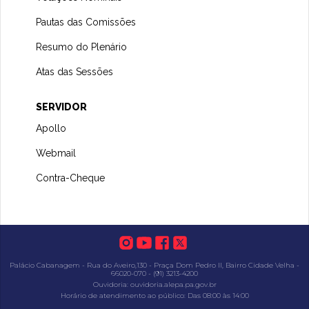
Pautas das Comissões
Resumo do Plenário
Atas das Sessões
SERVIDOR
Apollo
Webmail
Contra-Cheque
Palácio Cabanagem - Rua do Aveiro,130 - Praça Dom Pedro II, Bairro Cidade Velha -
66020-070 - (91) 3213-4200
Ouvidoria: ouvidoria.alepa.pa.gov.br
Horário de atendimento ao público: Das 08:00 às 14:00