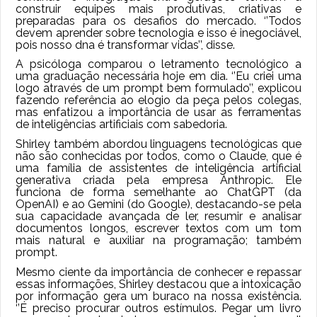
construir equipes mais produtivas, criativas e
preparadas para os desafios do mercado. ‘’Todos
devem aprender sobre tecnologia e isso é inegociável,
pois nosso dna é transformar vidas’’, disse.
A psicóloga comparou o letramento tecnológico a
uma graduação necessária hoje em dia. ‘’Eu criei uma
logo através de um prompt bem formulado’’, explicou
fazendo referência ao elogio da peça pelos colegas,
mas enfatizou a importância de usar as ferramentas
de inteligências artificiais com sabedoria.
Shirley também abordou linguagens tecnológicas que
não são conhecidas por todos, como o Claude, que é
uma família de assistentes de inteligência artificial
generativa criada pela empresa Anthropic. Ele
funciona de forma semelhante ao ChatGPT (da
OpenAI) e ao Gemini (do Google), destacando-se pela
sua capacidade avançada de ler, resumir e analisar
documentos longos, escrever textos com um tom
mais natural e auxiliar na programação; também
prompt.
Mesmo ciente da importância de conhecer e repassar
essas informações, Shirley destacou que a intoxicação
por informação gera um buraco na nossa existência.
‘’É preciso procurar outros estímulos. Pegar um livro