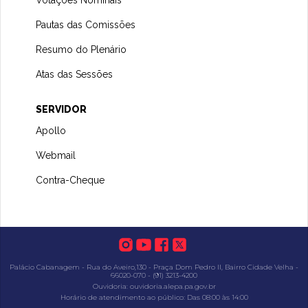
Votações Nominais
Pautas das Comissões
Resumo do Plenário
Atas das Sessões
SERVIDOR
Apollo
Webmail
Contra-Cheque
Palácio Cabanagem - Rua do Aveiro,130 - Praça Dom Pedro II, Bairro Cidade Velha -
66020-070 - (91) 3213-4200
Ouvidoria: ouvidoria.alepa.pa.gov.br
Horário de atendimento ao público: Das 08:00 às 14:00