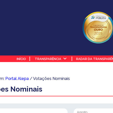
INÍCIO
TRANSPARÊNCIA
RADAR DA TRANSPARÊ
em:
Portal Alepa
/ Votações Nominais
ões Nominais