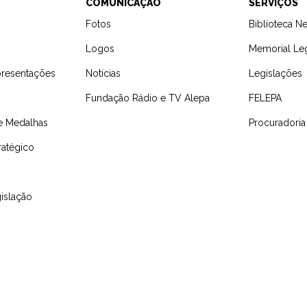
L
COMUNICAÇÃO
SERVIÇOS
Fotos
Biblioteca N
Logos
Memorial Leg
resentações
Notícias
Legislações
Fundação Rádio e TV Alepa
FELEPA
e Medalhas
Procuradoria
ratégico
islação