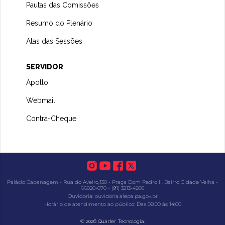
Pautas das Comissões
Resumo do Plenário
Atas das Sessões
SERVIDOR
Apollo
Webmail
Contra-Cheque
Palácio Cabanagem - Rua do Aveiro,130 - Praça Dom Pedro II, Bairro Cidade Velha -
66020-070 - (91) 3213-4200
Ouvidoria: ouvidoria.alepa.pa.gov.br
Horário de atendimento ao público: Das 08:00 às 14:00
.
© 2026 Quarter Tecnologia