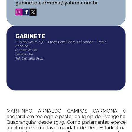
gabinete.carmona@yahoo.com.br
GABINETE
Rua do Aveiro, 130 – Praça Dom Pedro II 1º andar – Prédio
Principal
Cidade Velha
Belém - PA
Tel.: (91) 3182 8412
MARTINHO ARNALDO CAMPOS CARMONA é
bacharel em teologia e pastor da Igreja do Evangelho
Quadrangular desde 1979. Como parlamentar, exerce
atualmente seu oitavo mandato de Dep. Estadual na