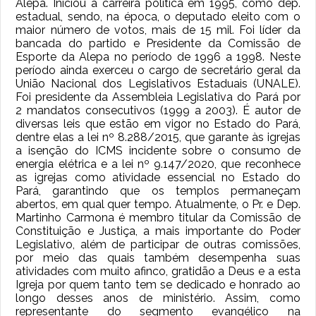
Alepa. Iniciou a carreira política em 1995, como dep.
estadual, sendo, na época, o deputado eleito com o
maior número de votos, mais de 15 mil. Foi líder da
bancada do partido e Presidente da Comissão de
Esporte da Alepa no período de 1996 a 1998. Neste
período ainda exerceu o cargo de secretário geral da
União Nacional dos Legislativos Estaduais (UNALE).
Foi presidente da Assembleia Legislativa do Pará por
2 mandatos consecutivos (1999 a 2003). É autor de
diversas leis que estão em vigor no Estado do Pará,
dentre elas a lei nº 8.288/2015, que garante às igrejas
a isenção do ICMS incidente sobre o consumo de
energia elétrica e a lei nº 9.147/2020, que reconhece
as igrejas como atividade essencial no Estado do
Pará, garantindo que os templos permaneçam
abertos, em qual quer tempo. Atualmente, o Pr. e Dep.
Martinho Carmona é membro titular da Comissão de
Constituição e Justiça, a mais importante do Poder
Legislativo, além de participar de outras comissões,
por meio das quais também desempenha suas
atividades com muito afinco, gratidão a Deus e a esta
Igreja por quem tanto tem se dedicado e honrado ao
longo desses anos de ministério. Assim, como
representante do segmento evangélico na